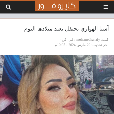
لتخطي إلى المحتوى
آسيا الهواري تحتفل بعيد ميلادها اليوم
كتب
mohamedhanafy
في
فن
آخر تحديث
29 مارس 2024 - 10:05م