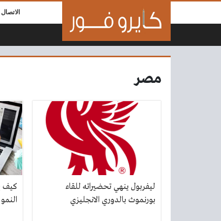
لتخطي إلى المحتوى
الاتصال ب
مصر
ليفربول ينهي تحضيراته للقاء
كيف ي
بورنموث بالدوري الانجليزي
النمو 