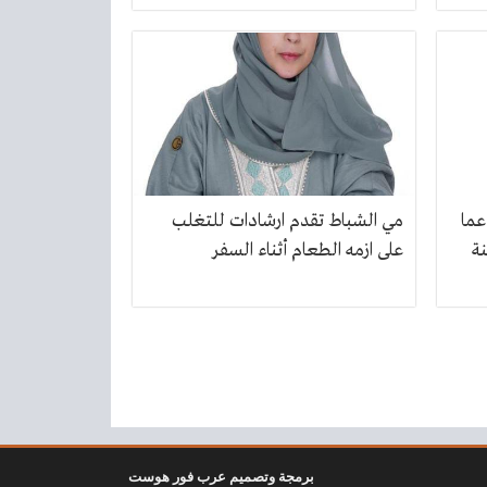
عما
مي الشباط تقدم ارشادات للتغلب
نة
على ازمه الطعام أثناء السفر
برمجة وتصميم عرب فور هوست