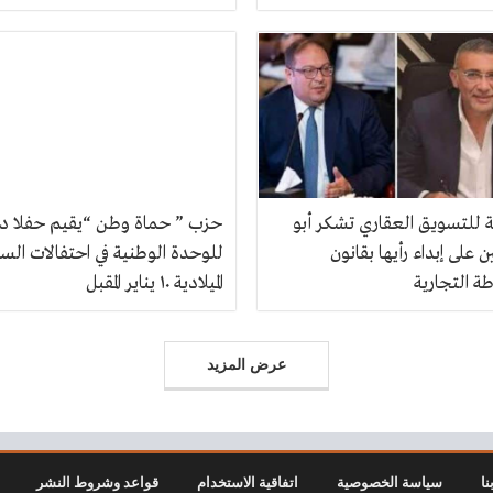
ة للتسويق العقاري تشكر أبو
حزب ” حماة وطن “يقيم حفلا د
ن على إبداء رأيها بقانون
للوحدة الوطنية في احتفالات الس
ة التجارية
الميلادية ١٠ يناير المقبل
عرض المزيد
نا
سياسة الخصوصية
اتفاقية الاستخدام
قواعد وشروط النشر