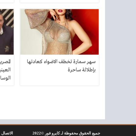
سهر سمارة تخطف الاضواء كعادتها
المصري
بإطلالة ساحرة
العيني
الوساط
جميع الحقوق محفوظة لـ كايرو فور ©2022
الاتصال ب