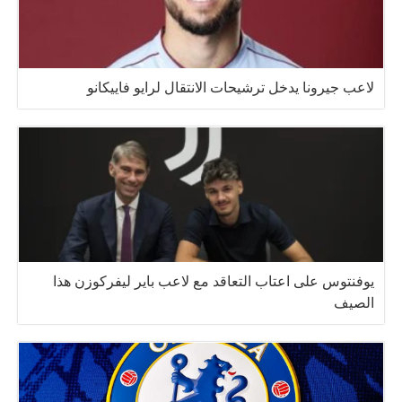
لاعب جيرونا يدخل ترشيحات الانتقال لرايو فاييكانو
يوفنتوس على اعتاب التعاقد مع لاعب باير ليفركوزن هذا
الصيف