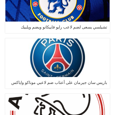
تشيلسي يسعى لضم لاعب رايو فاييكانو ويضم ويلبيك
باريس سان جيرمان على أعتاب ضم لاعبي موناكو واياكس