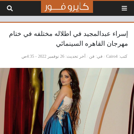
لتخطي إلى المحتوى
إسراء عبدالمجيد في اطلاله مختلفه في ختام
مهرجان القاهره السينمائي
كتب
Cairo4
في
فن
آخر تحديث
26 نوفمبر 2022 - 4:35ص