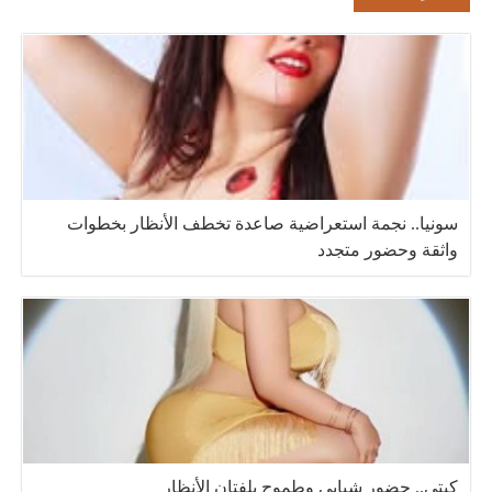
سونيا.. نجمة استعراضية صاعدة تخطف الأنظار بخطوات
واثقة وحضور متجدد
كيتي.. حضور شبابي وطموح يلفتان الأنظار