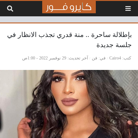
لتخطي إلى المحتوى
بإطلالة ساحرة .. منة قدري تجذب الانظار في
جلسة جديدة
كتب
Cairo4
في
فن
آخر تحديث
29 نوفمبر 2022 - 1:00ص