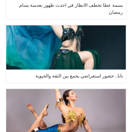
بسمة عطا تخطف الانظار في احدث ظهور بعدسة بسام
رمضان
نانا.. حضور استعراضي يجمع بين الثقة والحيوية