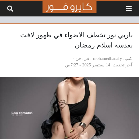
لتخطي إلى المحتوى
باربي نور تخطف الاضواء في ظهور لافت
بعدسة اسلام رمضان
كتب
mohamedhanafy
في
فن
آخر تحديث
14 سبتمبر 2025 - 7:27ص