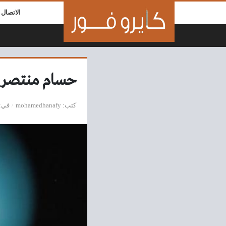
لتخطي إلى المحتوى
الاتصال ب
حسام منتصر ي
كتب
mohamedhanafy
في