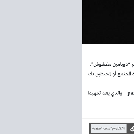
اسم “دوبامين مغشوش”.
مجتمع أو المحيطين بك
واضاف حسام منتصر أنه بصدد طرح تراك جديد يوم الثاني من أغسطس المقبل بعنوان pandemic ، والذي يعد تمهيدا