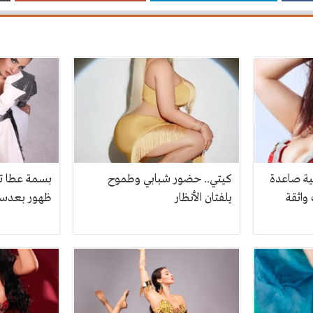
ية صاعدة
كيتي.. حضور شبابي وطموح
بسمة عطا ت
واثقة
يلفتان الأنظار
ظهور بعدسة