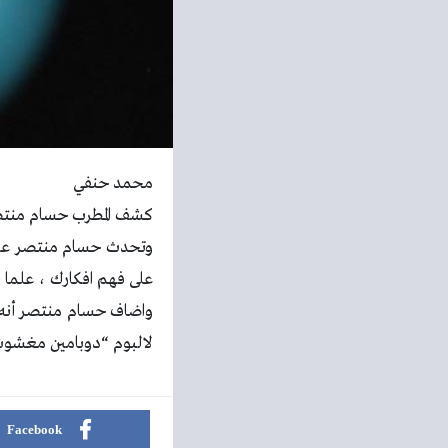
محمد حنفي
كشف المطرب حسام منتصر
وتحدث حسام منتصر عن ف
على فهم افكارك ، علما ب
لالبوم “دوبامين مغشو
Facebook