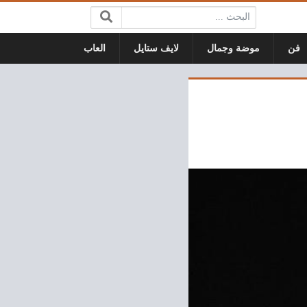
البحث:
فن
موضة وجمال
لايف ستايل
العاب