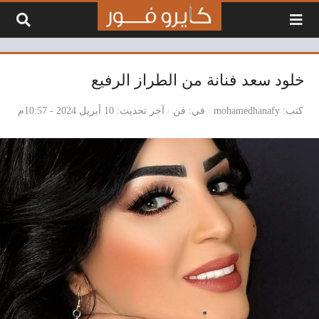
لتخطي إلى المحتوى
خلود سعد فنانة من الطراز الرفيع
كتب
mohamedhanafy
في
فن
آخر تحديث
10 أبريل 2024 - 10:57م