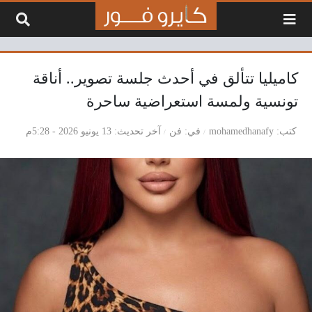
لتخطي إلى المحتوى
كاميليا تتألق في أحدث جلسة تصوير.. أناقة
تونسية ولمسة استعراضية ساحرة
كتب
mohamedhanafy
في
فن
آخر تحديث
13 يونيو 2026 - 5:28م