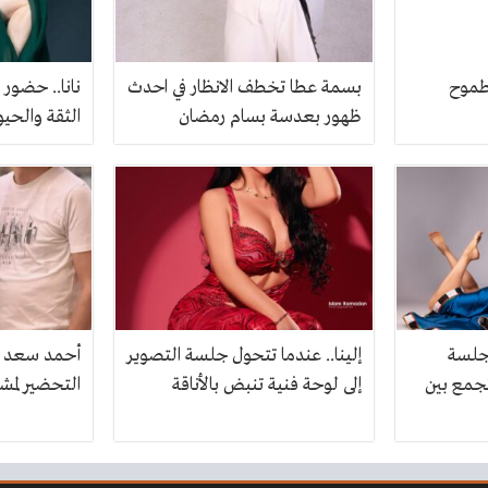
طموح
بسمة عطا تخطف الانظار في احدث
نانا.. حضور
ظهور بعدسة بسام رمضان
الثقة والحيو
جلسة
إلينا.. عندما تتحول جلسة التصوير
أحمد سعد و
تجمع بين
إلى لوحة فنية تنبض بالأناقة
التحضير لمش