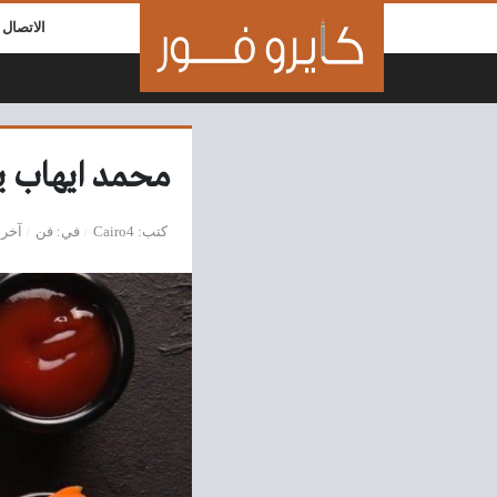
لتخطي إلى المحتوى
الاتصال ب
محمد ايهاب ي
كتب
Cairo4
في
فن
آخر 