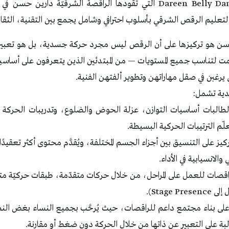
مدرسة Dareen Belly Dance Academy التي تقودها الراقصة الشرقيّة دا
ا لتعليم الرقص الشرقي بأسلوب احترافي وشامل يجمع بين التقنية، الثقافة
سن هو تركيزها على أن الرقص ليس مجرد حركة جسدية، بل هو تعبير
ت لتناسب جميع المستويات — من المبتدئين الذين يتعرفون على أساسي
تي يرغبن في صقل مهاراتهن وتطوير ألفتهن الفنية.
عدية تشمل:
َم الطالبات أساسيات التوازن، عزلة الحوض والضلوع، وتدريبات الحركة
ّم الترتيبات الحركية البسيطة.
ركيز على التنسيق بين أجزاء الجسم المختلفة، ويُقدَّم محتوى أكثر تعقيدًا 
الانسيابية في الأداء.
ء الراقصات للعمل على المراحل، من خلال حركات متقدّمة، طبقات حركيّة
Stage ).
على بناء مجتمع داعم للراقصات، حيث يُرحَّب بجميع النساء بغض النظ
البة على التعبير عن ذاتها من خلال الحركة دون ضغط أو مقارنة.