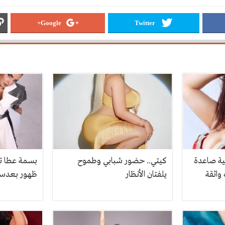
Google+
Twitter
ية صاعدة
كيتي.. حضور شبابي وطموح
بسمة عطا ت
واثقة
يلفتان الأنظار
ظهور بعدسة