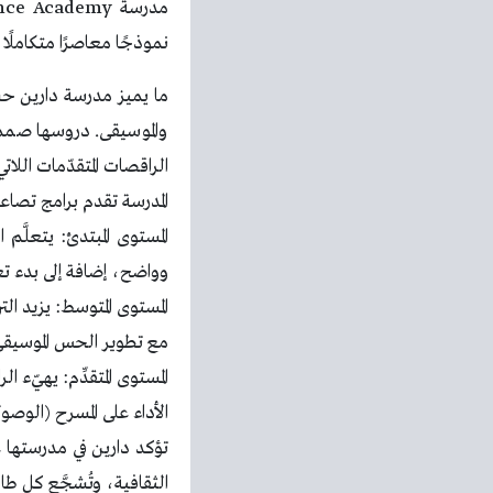
نموذجًا معاصرًا متكاملً
ما يميز مدرسة دارين ح
والموسيقى. دروسها صمم
الراقصات المتقدّمات اللا
المدرسة تقدم برامج تصا
المستوى المبتدئ: يتعلّ
وواضح، إضافة إلى بدء تعل
المستوى المتوسط: يزيد الت
مع تطوير الحس الموسيقي و
المستوى المتقدِّم: يهيّ
الأداء على المسرح (الوصول إلى Presence
تؤكد دارين في مدرستها 
الثقافية، وتُشجَّع كل ط