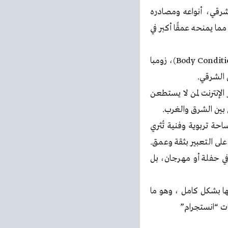
لشرقي، أنواعه ومصادره
ما يمنحه عمقًا أكبر في
المدرسة ليست جامدة في منهجها، بل توفر تدريبات متنوعة تتضمن تدريبات لياقة بدنية (Body Conditioning)، زومبا
 الشرقي.
 الإنترنت لمن لا يستطعن
بين الشرق والغرب.
 تربوية وفنية تُثري
لى التعبير بثقة وعمق.
في حفلة أو مهرجان، بل
ا بشكل كامل ، وهو ما
ت “انستجرام”