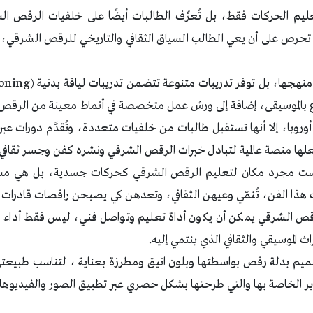
عليم الحركات فقط، بل تُعرِّف الطالبات أيضًا على خلفيات الرقص ا
ين تحرص على أن يعي الطالب السياق الثقافي والتاريخي للرقص الشرقي، م
اع بالموسيقى، إضافة إلى ورش عمل متخصصة في أنماط معينة من الرقص
 أوروبا، إلا أنها تستقبل طالبات من خلفيات متعددة، وتُقدَّم دورات عبر
ها منصة عالمية لتبادل خبرات الرقص الشرقي ونشره كفن وجسر ثقافي 
 مجرد مكان لتعليم الرقص الشرقي كحركات جسدية، بل هي مساحة
هذا الفن، تُنمّي وعيهن الثقافي، وتعدهن كي يصبحن راقصات قادرات ع
لرقص الشرقي يمكن أن يكون أداة تعليم وتواصل فني، ليس فقط أداء 
ث الموسيقي والثقافي الذي ينتمي إليه.
م بدلة رقص بواسطتها وبلون انيق ومطرزة بعناية ، لتناسب طبيعته
ر الخاصة بها والتي طرحتها بشكل حصري عبر تطبيق الصور والفيديوها