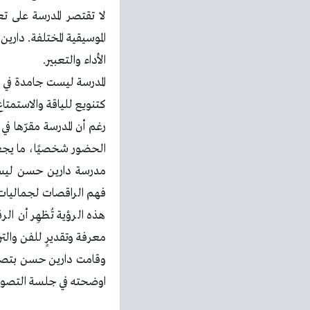
لا تقتصر المدرسة على ت
الموسيقية المختلفة. دار
الأداء والتعبير.
كتنويع للياقة والاستمت
رغم أن المدرسة مقرّها في
الحضور شخصيًا، ما يجعل
مدرسة دارين حسن ليست
فهم الراقصات لجماليات 
هذه الرؤية تُظهِر أن ا
معرفة وتقديرٍ للفن والترا
وقامت دارين حسن بتصمي
اوضحته في جلسة التصوي