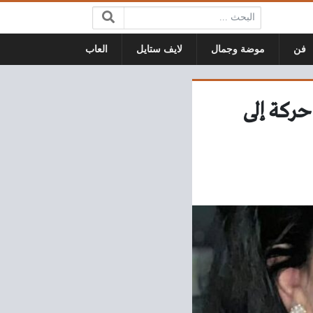
البحث:
فن
موضة وجمال
لايف ستايل
العاب
ركة إلى