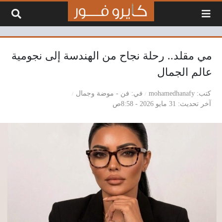
لتخطي إلى المحتوى
مي مقلد.. رحلة نجاح من الهندسة إلى نجومية
عالم الجمال
كتب
mohamedhanafy
في
فن
-
موضة وجمال
آخر تحديث
31 مايو 2026 - 8:58ص