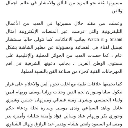
مسيرتها بثقة نحو المزيد من التألق والانتشار في عالم الجمال
والفن.
وعملت مي مقلد خلال مسيرتها في العديد من الأعمال
التليفزيونية والتي عرضت عبر المنصات الإلكترونية امثال
Shahid و Watch it بجانب الاعلانات، كما تتولى حاليا مستشار
تجميل لقناة هي الفضائية ومسؤولة عن مظهر الشاشة بشكل
عام ، كما حصدت العديد من الجوائز المحلية والإقليمية على
مستوى الوطن العربي ، بجانب دعوتها الشرفية في اهم
المهرجانات الفنية كجزء من صناعة الفن بالنسبة لعملها.
كما يجمعها علاقات طيبة مع اغلب نجوم الفن والاعلام على غرار
نيكول سابا وسوزان نجم الدين وجنات ورانيا يوسف وريهام ايمن
ولقاء الخميسي وبشرى ومنة فضالي وميريهان حسين وشيري
عادل وناهد السباعي وندى موسى وسارة نخلة ودعاء حكم
وجوري بكر وريهام عياد وسالي فؤاد وأمينة شلباية وأميرة بدر
ومنى ابو السعود وانجي هشام وهدير عبد الرازق ونهال الشناوي