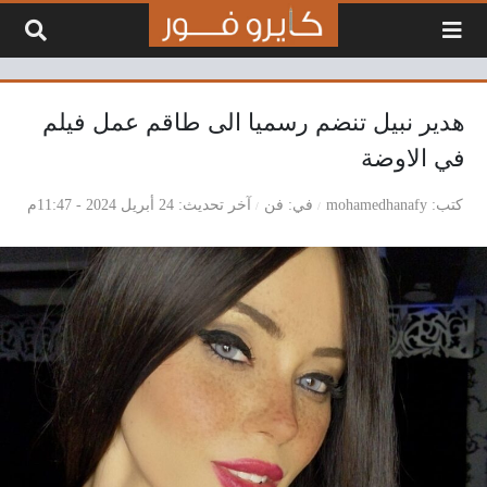
لتخطي إلى المحتوى
هدير نبيل تنضم رسميا الى طاقم عمل فيلم
في الاوضة
كتب
mohamedhanafy
في
فن
آخر تحديث
24 أبريل 2024 - 11:47م