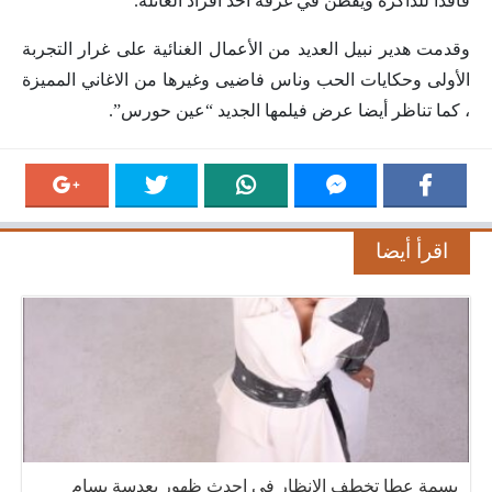
فاقدًا للذاكرة ويقطن في غرفة أحد أفراد العائلة.
وقدمت هدير نبيل العديد من الأعمال الغنائية على غرار التجربة
الأولى وحكايات الحب وناس فاضيى وغيرها من الاغاني المميزة
، كما تناظر أيضا عرض فيلمها الجديد “عين حورس”.
اقرأ أيضا
بسمة عطا تخطف الانظار في احدث ظهور بعدسة بسام