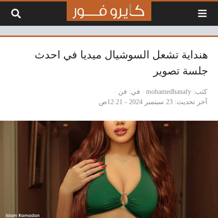
لتخطي إلى المحتوى
هنداية تشعل السوشيال ميديا في احدث
جلسة تصوير
كتب
mohamedhanafy
في
فن
آخر تحديث
23 سبتمبر 2024 - 12:21ص