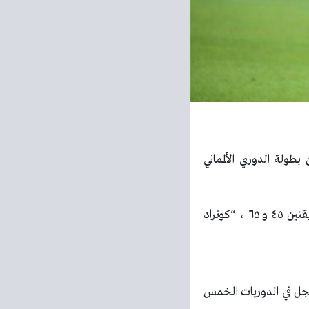
بطولة الدوري الألمماني
سجل اهداف بايرن ميونيخ كل من “جوناثان تاه” في الدقيقة ٢٢ ، “هاري كين” هدفين في الدقيقتين ٤٥ و ٦٥ ، “كونراد
 وأكثر من سجل في الدوريات الخمس