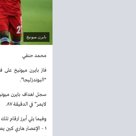
بايرن ميونيخ
محمد حنفي
فاز بايرن ميونيخ على في
“البوندزليجا”.
لايمر” في الدقيقة ٨٧.
وفيما يلي أبرز ارقام تلك الم