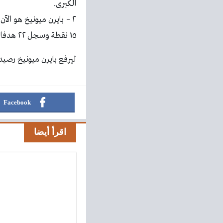
الكبرى.
٢ – بايرن ميونيخ هو ال
١٥ نقطة وسجل ٢٢ هدفا واستقبلت شباكه ثلاثة أهداف.
ليرفع بايرن ميونيخ رصيده إلى ١٥ نقطة في الصدارة ، بينما تجمد رصيد فيردر بريمن عند أربعة نقاط 
Facebook
اقرأ أيضا