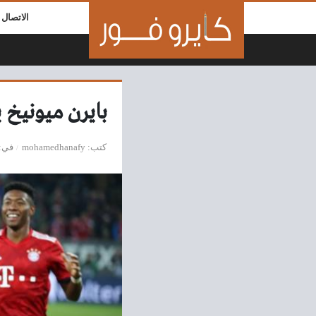
لتخطي إلى المحتوى
الاتصال ب
بايرن ميونيخ ي
كتب
mohamedhanafy
في