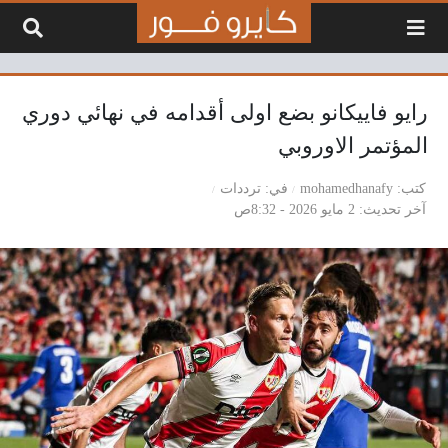
لتخطي إلى المحتوى
رايو فاييكانو بضع اولى أقدامه في نهائي دوري
المؤتمر الاوروبي
كتب
mohamedhanafy
في
ترددات
آخر تحديث
2 مايو 2026 - 8:32ص