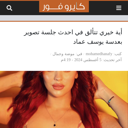
لتخطي إلى المحتوى
أية خيري تتألق في احدث جلسة تصوير
بعدسة يوسف عماد
كتب
mohamedhanafy
في
موضة وجمال
آخر تحديث
5 أغسطس 2024 - 4:19م