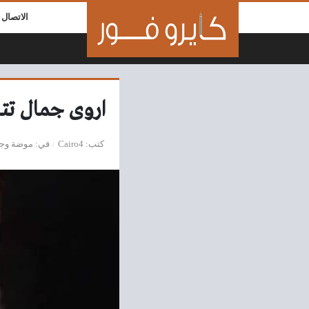
لتخطي إلى المحتوى
الاتصال ب
اروى جمال تتا
كتب
Cairo4
في
موضة وج