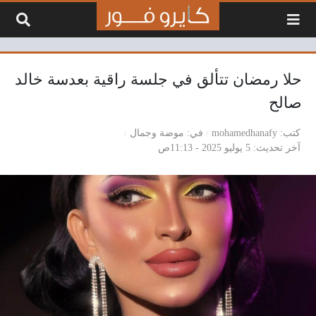
لتخطي إلى المحتوى
حلا رمضان تتألق في جلسة راقية بعدسة خالد
صالح
كتب
mohamedhanafy
في
موضة وجمال
آخر تحديث
5 يوليو 2025 - 11:13ص