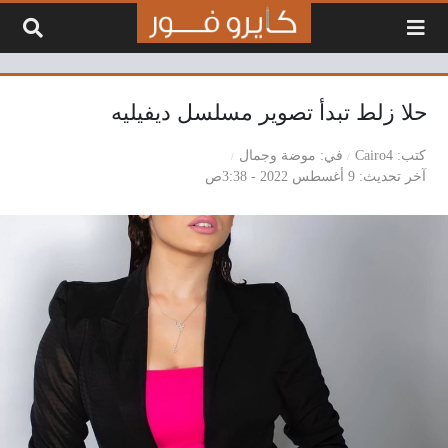
لتخطي إلى المحتوى
حلا زلط تبدأ تصوير مسلسل ديفيليه
كتب
Cairo4
في
موضة وجمال
آخر تحديث
9 أغسطس 2022 - 3:38ص