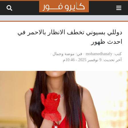
لتخطي إلى المحتوى
دوللي بسيوني تخطف الانظار بالاحمر في
احدث ظهور
كتب
mohamedhanafy
في
موضة وجمال
آخر تحديث
9 نوفمبر 2025 - 10:46م