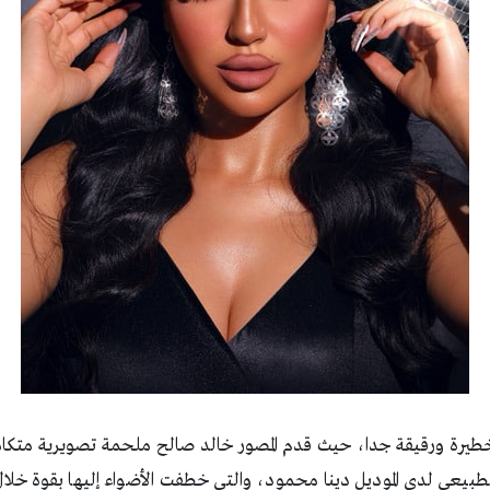
يرة ورقيقة جدا، حيث قدم المصور خالد صالح ملحمة تصويرية متكامل
طبيعي لدى الموديل دينا محمود، والتي خطفت الأضواء إليها بقوة خل