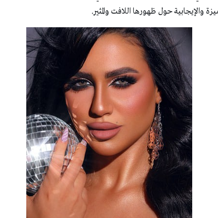
زة والإيجابية حول ظهورها اللافت والمثير.