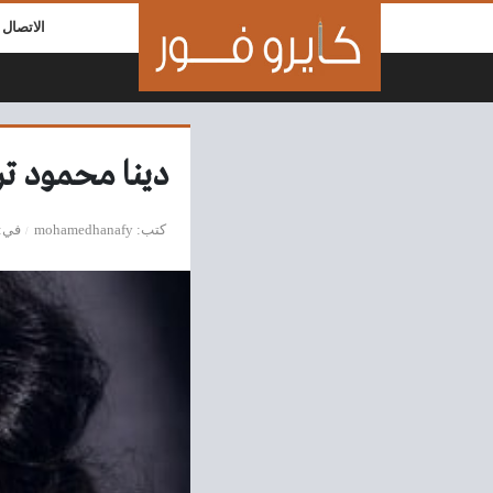
لتخطي إلى المحتوى
الاتصال ب
دينا محمود تر
كتب
mohamedhanafy
في