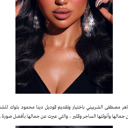
هر مصطفى الشربيني باختيار وتقديم الموديل دينا محمود بلوك للشع
مالها وأنوثتها الساحر والمثير ، والتي عبرت عن جمالها بأفضل صورة 