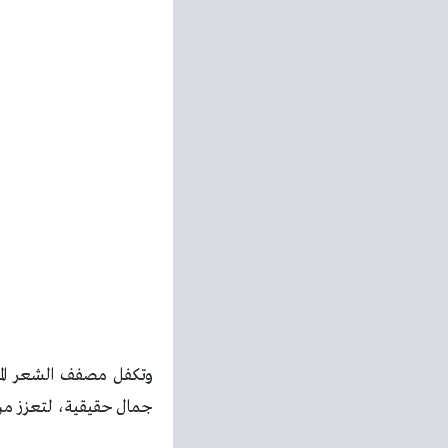
وتكفل مصفف الشعر الما
جمال حقيقية، لتعزز من ج