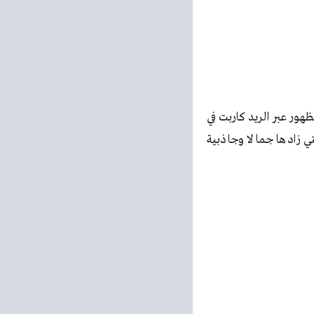
هور عبر الريد كاربت في
ي زادها جمالا وجاذبية