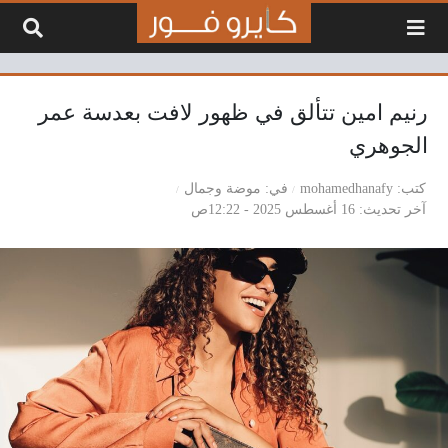
لتخطي إلى المحتوى
رنيم امين تتألق في ظهور لافت بعدسة عمر
الجوهري
كتب
mohamedhanafy
في
موضة وجمال
آخر تحديث
16 أغسطس 2025 - 12:22ص