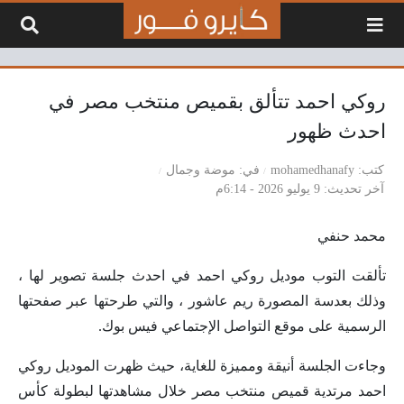
لتخطي إلى المحتوى
روكي احمد تتألق بقميص منتخب مصر في
احدث ظهور
كتب
mohamedhanafy
في
موضة وجمال
آخر تحديث
9 يوليو 2026 - 6:14م
محمد حنفي
تألقت التوب موديل روكي احمد في احدث جلسة تصوير لها ،
وذلك بعدسة المصورة ريم عاشور ، والتي طرحتها عبر صفحتها
الرسمية على موقع التواصل الإجتماعي فيس بوك.
وجاءت الجلسة أنيقة ومميزة للغاية، حيث ظهرت الموديل روكي
احمد مرتدية قميص منتخب مصر خلال مشاهدتها لبطولة كأس