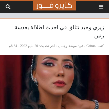
لتخطي إلى المحتوى
زيزي وحيد تتالق في احدث اطلالة بعدسة
رنين
كتب
Cairo4
في
موضة وجمال
آخر تحديث
20 مايو 2022 - 8:34م