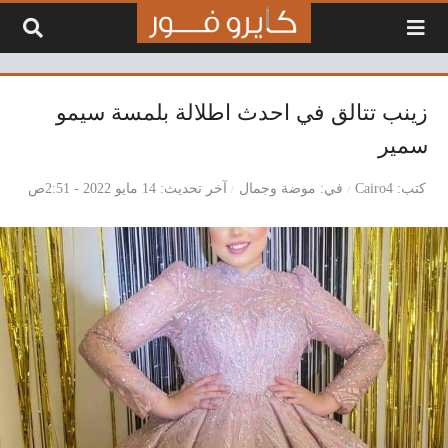
لتخطي إلى المحتوى
زينب تتالق في احدث اطلالة بلمسة سيمو
سمير
كتب
Cairo4
في
موضة وجمال
آخر تحديث
14 مايو 2022 - 2:51ص