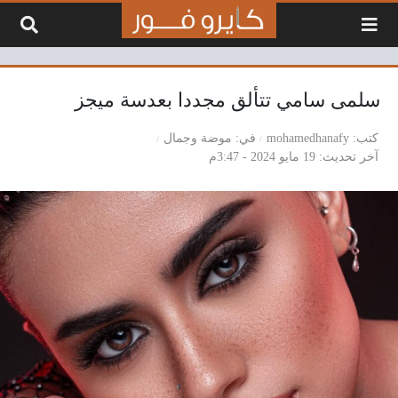
لتخطي إلى المحتوى
سلمى سامي تتألق مجددا بعدسة ميجز
كتب
mohamedhanafy
في
موضة وجمال
آخر تحديث
19 مايو 2024 - 3:47م