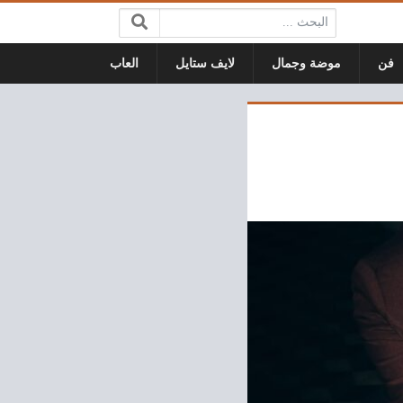
البحث:
فن
موضة وجمال
لايف ستايل
العاب