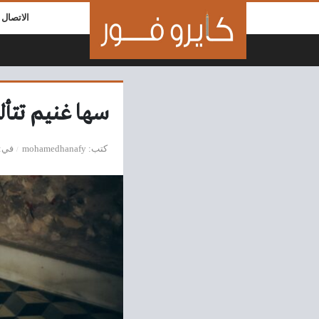
لتخطي إلى المحتوى
الاتصال ب
سها غنيم تتأل
كتب
mohamedhanafy
في