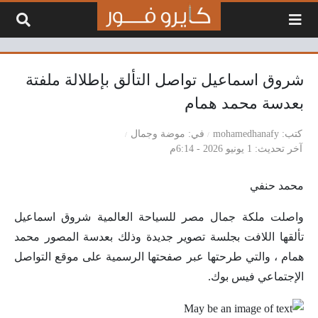
لتخطي إلى المحتوى
شروق اسماعيل تواصل التألق بإطلالة ملفتة
بعدسة محمد همام
كتب
mohamedhanafy
في
موضة وجمال
آخر تحديث
1 يونيو 2026 - 6:14م
محمد حنفي
واصلت ملكة جمال مصر للسياحة العالمية شروق اسماعيل
تألقها اللافت بجلسة تصوير جديدة وذلك بعدسة المصور محمد
همام ، والتي طرحتها عبر صفحتها الرسمية على موقع التواصل
الإجتماعي فيس بوك.