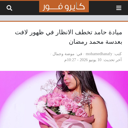
لتخطي إلى المحتوى
ميادة حامد تخطف الانظار في ظهور لافت
بعدسة محمد رمضان
كتب
mohamedhanafy
في
موضة وجمال
آخر تحديث
10 يونيو 2026 - 10:27م