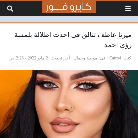
لتخطي إلى المحتوى
ميرنا عاطف تتالق في احدث اطلالة بلمسة
رؤى احمد
كتب
Cairo4
في
موضة وجمال
آخر تحديث
2 مايو 2022 - 12:28ص