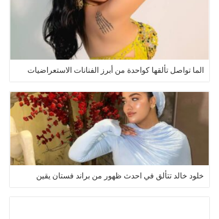
الما تواصل تألقها كواحدة من أبرز الفنانات الاستعراضيات
خلود خالد تتألق في احدث ظهور من براند فستان يقين