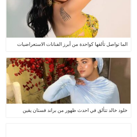
الما تواصل تألقها كواحدة من أبرز الفنانات الاستعراضيات
خلود خالد تتألق في احدث ظهور من براند فستان يقين