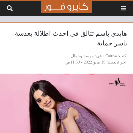
لتخطي إلى المحتوى
هايدي باسم تتالق في احدث اطلالة بعدسة
ياسر حماية
كتب
Cairo4
في
موضة وجمال
آخر تحديث
19 مايو 2022 - 11:59ص