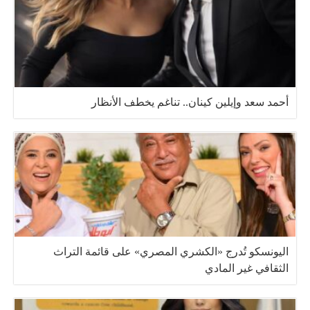
أحمد سعد وإيلين كينان.. تناغم يخطف الأنظار
اليونسكو تُدرج «الكشري المصري» على قائمة التراث
الثقافي غير المادي