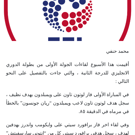
محمد حنفي
أقيمت هذا الأسبوع لقاءات الجولة الأولى من بطولة الدوري
الانجليزي للدرجة الثانية ، والتي جاءت بالتفصيل على النحو
التالي :
في المباراة الأولى فاز لوتون تاون على ويمبلدون بهدف نظيف ،
سجل هدف لوتون تاون لاعب ويمبلدون “ريان جونسون” بالخطأ
في مرماه في الدقيقة ٨٥.
وفي لقاء اخر فاز برافورد سيتي على وايكومب واندرز بهدفين
لهدف ، سجل هدفي برافورد سيتي كل من “انتوني سارسفيتش”