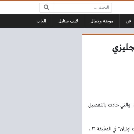
البحث:
فن
موضة وجمال
لايف ستايل
العاب
امبيونشيب ، والتي جاءت بالتفصيل
تعادل فريق سندرلاند مع نظيره واتفورد بهدفين لكل فريق ، سجل هدفي سندرلاند كل من “لوك اونيان” في الدقيقة ١٦ ،