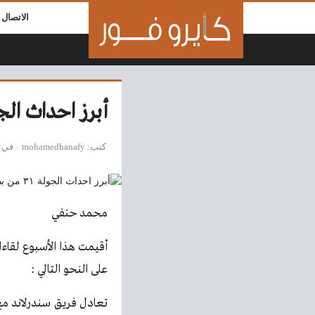
لتخطي إلى المحتوى
الاتصال ب
أبرز احداث الجولة ٣١ من بطولة دوري الدرجة ال
كتب
mohamedhanafy
في
محمد حنفي
على النحو التالي :