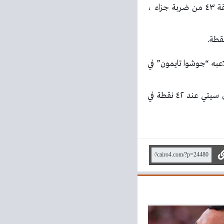
“دينيس سيركين” في الدقيقة ٨٩ ، بينما أحرز هدفي واتفورد كل من “ديلي باشيرو” في الدقيقة ٤٣ من ضربة جزاء ،
به “جوشوا تايمون” في
ليرفع سوانزي سيتي رصيده إلى ٣٧ نقطة في المركز السادس عشر ، بينما تجمد رصيد بريستول سيتي عند ٤٢ نقطة في