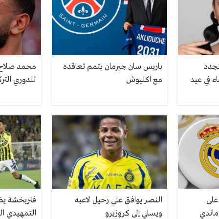
تجدد
باريس سان جيرمان يتمم تعاقده
محمد صلاح ع
ء في عيد
مع اكليوش
للدوري الترك
 على
النصر يوافق على رحيل لاعبه
فنربخشة يضع
ماندي
ويسلي إلى كروزيرو
التمهيدي ال