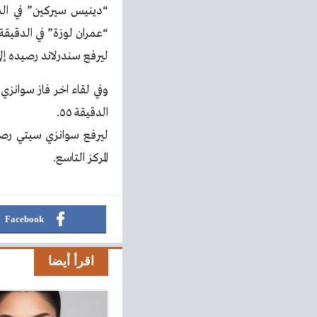
“عمران لوزة” في الدقيقة ٤٦
ليرفع سندرلاند رصيده إلى ٥٩ نقطة في المركز الرابع ، بينما يأتي واتفورد في المركز العاشر برصيد ٢
وفي لقاء اخر فاز سوان
الدقيقة ٥٥.
المركز التاسع.
Facebook
اقرأ أيضا