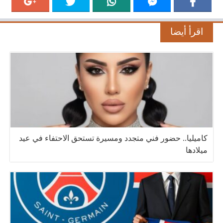
اقرأ أيضا
كاميليا.. حضور فني متجدد ومسيرة تستحق الاحتفاء في عيد
ميلادها