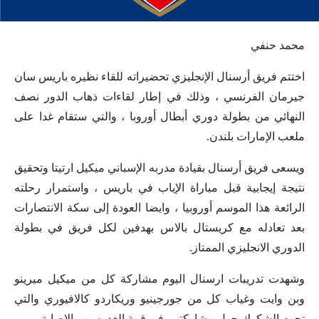
محمد حنفي
اختتم فريق أرسنال الإنجليزي تحضيراته للقاء نظيره باريس سان
جيرمان الفرنسي ، وذلك في إطار لقاءات ذهاب الدور نصف
النهائي من بطولة دوري أبطال أوروبا ، والتي ستقام غدا على
ملعب الإمارات بلندن.
ويسعى فريق أرسنال بقيادة مدربه الإسباني ميكيل ارتيتا وتحقيق
نتيجة إيجابية قبل مباراة الإياب في باريس ، واستمرار رحلته
الرائعة هذا الموسم أوروبيا ، وايضا العودة إلى سكة الانتصارات
بعد تعادله مع كريستال بالاس بهدفين لكل فريق في بطولة
الدوري الانجليزي الممتاز.
وشهدت تدريبات ارسنال اليوم مشاركة كل من ميكيل ميرينو
وبن وايت وغياب كل من جورجينيو وريكاردو كالافيوري والتي
تحوم الشكوك حول مشاركتهم في قمة الغد بسبب الإصابة.