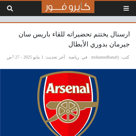
لتخطي إلى المحتوى
ارسنال يختتم تحضيراته للقاء باريس سان
جيرمان بدوري الأبطال
كتب
mohamedhanafy
في
رياضة
آخر تحديث
1 مايو 2025 - 7:27ص