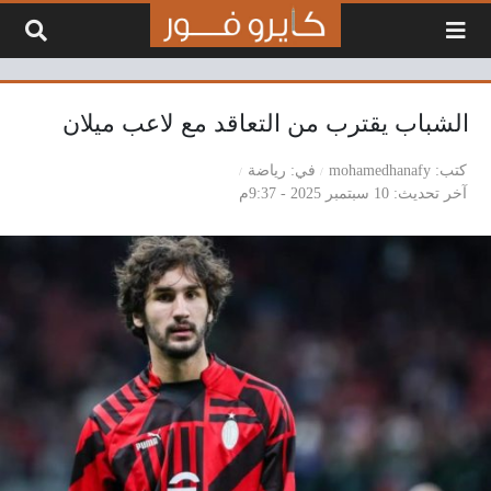
لتخطي إلى المحتوى
الشباب يقترب من التعاقد مع لاعب ميلان
كتب
mohamedhanafy
في
رياضة
آخر تحديث
10 سبتمبر 2025 - 9:37م