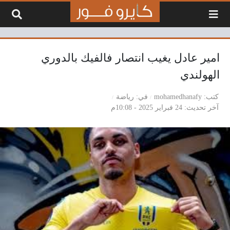
لتخطي إلى المحتوى
امير عادل يغيب انتصار فالفيك بالدوري
الهولندي
كتب
mohamedhanafy
في
رياضة
آخر تحديث
24 فبراير 2025 - 10:08م