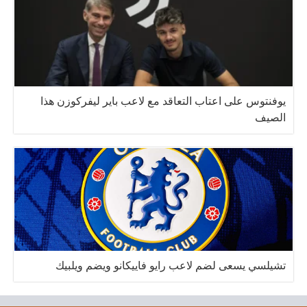
يوفنتوس على اعتاب التعاقد مع لاعب باير ليفركوزن هذا
الصيف
تشيلسي يسعى لضم لاعب رايو فاييكانو ويضم ويلبيك