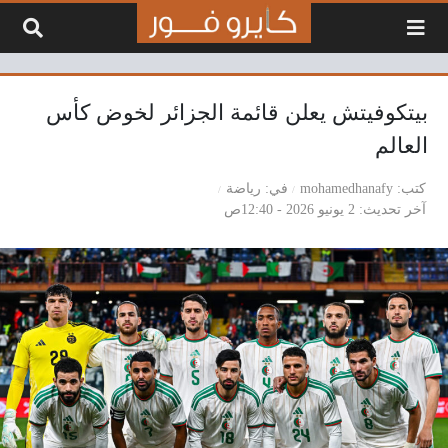
لتخطي إلى المحتوى
بيتكوفيتش يعلن قائمة الجزائر لخوض كأس
العالم
كتب
mohamedhanafy
في
رياضة
آخر تحديث
2 يونيو 2026 - 12:40ص