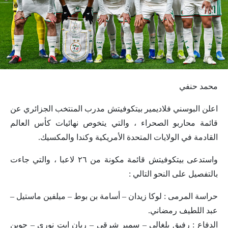
محمد حنفي
اعلن البوسني فلاديمير بيتكوفيتش مدرب المنتخب الجزائري عن
قائمة محاربو الصحراء ، والتي يتخوص نهائيات كأس العالم
القادمة في الولايات المتحدة الأمريكية وكندا والمكسيك.
واستدعى بيتكوفيتش قائمة مكونة من ٢٦ لاعبا ، والتي جاءت
بالتفصيل على النحو التالي :
حراسة المرمى : لوكا زيدان – أسامة بن بوط – ميلفين ماستيل –
عبد اللطيف رمضاني.
الدفاع : رفيق بلغالي – سمير شرقي – ريان ايت نوري – جوين