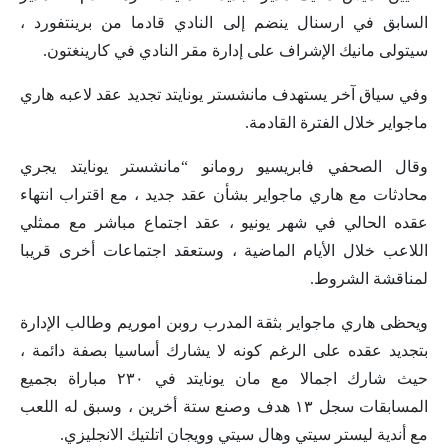
السابق في ارسنال ينضم إلى النادي قادما من برينتفورد ،
سيتولى مانيك الإشراف على إدارة مقر النادي في كارينغتون.
وفي سياق آخر يستهدف مانشستر يونايتد تجديد عقد لاعبه هاري
ماجواير خلال الفترة القادمة.
وقال الصحفي فابريسيو رومانو “مانشستر يونايتد يجري
محادثات مع هاري ماجواير بشأن عقد جديد ، مع اقتراب انتهاء
عقده الحالي في شهر يونيو ، عقد اجتماع مباشر مع ممثلي
اللاعب خلال الأيام الماضية ، وستعقد اجتماعات أخرى قريبا
لمناقشة الشروط.
ويحظى هاري ماجواير بثقة المدرب روبن اموريم وطالب الإدارة
بتجديد عقده على الرغم كونه لا يشارك أساسيا بصفة دائمة ،
حيث شارك اجمالا مع مان يونايتد في ٢٣٠ مباراة بجميع
المسابقات سجل ١٣ هدف وصنع ستة أخرين ، وسبق له اللعب
مع أندية ليستر سيتي وهال سيتي وويجان اتلتيك الانجليزي.