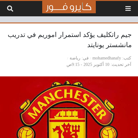
لتخطي إلى المحتوى
جيم راتكليف يؤكد استمرار اموريم في تدريب
مانشستر يونايتد
كتب
mohamedhanafy
في
رياضة
آخر تحديث
10 أكتوبر 2025 - 9:15ص