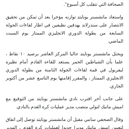
الصحافة التي تتقلب كل أسبوع”.
واستعاد مانشستر يونايتد توازنه مؤخرا بعد أن تمكن من تحقيق
الانتصار على سندرلاند بهدفين نظيفين في اطار لقاءات الجولة
السابعة من بطولة الدوري الانجليزي الممتاز يوم السبت
الماضي.
ويحتل مانشستر يونايتد حاليا المركز العاشر برصيد ١٠ نقاط ،
علما بأن الشياطين الحمر يستعد للقاءه القادم أمام نظيره
ليفربول في قمة لقاءات الجولة الثامنة من بطولة الدوري
الانجليزي الممتاز ، والمقرر إقامتها يوم التاسع عشر من أكتوبر
الجاري.
على جانب آخر اقترب نادي مانشستر يونايتد من التوقيع مع
اميش مانيك لتولي منصب مدير عمليات كرة القدم بالنادي.
وقال الصحفي سامي مقبل أن مانشستر يونايتد توصل إلى اتفاق
لتعيين اميش مانيك مديرا جديدا لعمليات كرة القدم ، المدير