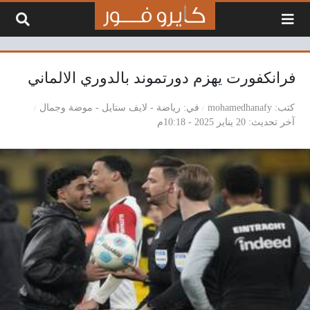
لتخطي إلى المحتوى
فرانكفورت يهزم دورتموند بالدوري الالماني
كتب
mohamedhanafy
في
رياضة
-
لايف ستايل
-
موضة وجمال
آخر تحديث
20 يناير 2025 - 10:18م