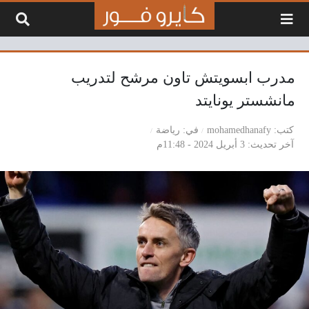
لتخطي إلى المحتوى
مدرب ابسويتش تاون مرشح لتدريب
مانشستر يونايتد
كتب
mohamedhanafy
في
رياضة
آخر تحديث
3 أبريل 2024 - 11:48م