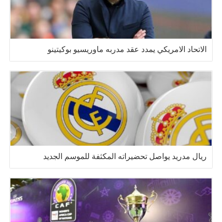
الاتحاد الامريكي يمدد عقد مدربه ماوريسيو بوكيتينو
ريال مدريد يواصل تحضيراته المكثفة للموسم الجديد