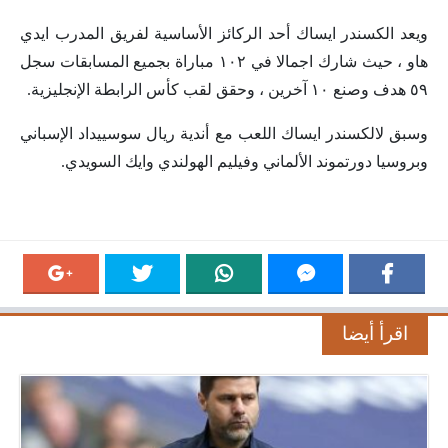
ويعد الكسندر ايساك أحد الركائز الأساسية لفريق المدرب ايدي
هاو ، حيث شارك اجمالا في ١٠٢ مباراة بجميع المسابقات سجل
٥٩ هدف وصنع ١٠ آخرين ، وحقق لقب كأس الرابطة الإنجليزية.
وسبق لالكسندر ايساك اللعب مع أندية ريال سوسييداد الإسباني
وبروسيا دورتموند الألماني وفيليم الهولندي وايك السويدي.
اقرأ أيضا