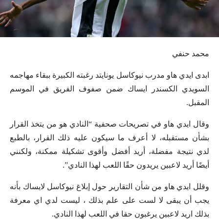
محمد حنفي
ابدى ايدي هاو مدرب نيوكاسل يونايتد رغبته الكبيرة ببقاء مهاجمه
السويدي الكسندر ايساك ضمن صفوف الفريق في الموسم
المقبل.
وقال ايدي هاو في تصريحات صحفية “النادي هو من يتخذ القرار
بشأن مستقبله، لا أعرف ما سيكون عليه ذلك القرار، بالطبع
لدي نتيجة مفضلة، أريد أفضل وأقوى تشكيلة ممكنة، ولكنني
أيضًا أريد لاعبين يريدون حقًا اللعب لهذا النادي”.
وقلل ايدي هاو من شأن التقارير حول إبلاغ نيوكاسل لايساك بأنه
يجب أن يبقى لا لست على علم بذلك ، ليست لدي اي معرفة
بذلك اريد لاعبين يرغبون حقا في اللعب لهذا النادي.