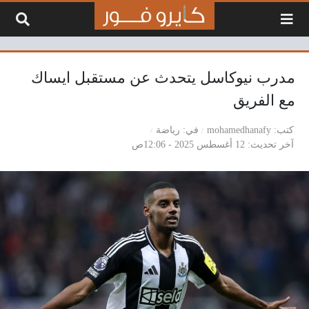
لتخطي إلى المحتوى
مدرب نيوكاسل يتحدث عن مستقبل ايساك
مع الفريق
كتب
mohamedhanafy
في
رياضة
آخر تحديث
12 أغسطس 2025 - 12:06ص