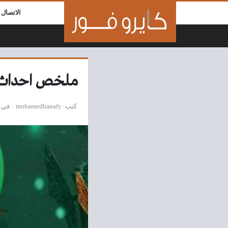
لتخطي إلى المحتوى
الاتصال ب
ملخص احداث ال
كتب
mohamedhanafy
في