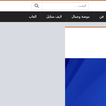
البحث:
فن
موضة وجمال
لايف ستايل
العاب