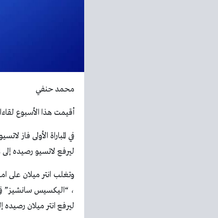
محمد حنفي
أقيمت هذا الأسبوع لقاءات الجولة ٣٠ من بطولة الدوري الايطالي ، والتي جاء
في المباراة الأولى فاز ل
ليرفع لاتسيو رصيده إلى ٤٦ نقطة في المركز السابع ، بينما تجمد رصيد يوفنتوس عند ٥٩ نقطة في المركز الثالث.
وتغلب انتر ميلان على ا
، “اليكسيس سانشيز” في ال
ليرفع انتر ميلان رصيده إلى ٧٩ نقطة في الصدارة ، بينما تجمد رصيد امبولي عند ٢٥ نقطة في المركز ال