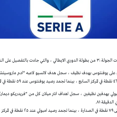
ت بالتفصيل على النحو التالي :
اتسيو على يوفنتوس بهدف نظيف ، سجل هدف لاتسيو لاعبه “ادم ماروسيتش” ف
مبولي بهدفين نظيفين ، سجل اهداف انتر ميلان كل من “فريدريكو ديمارك
دقيقة ٨١.
ثامن عشر.