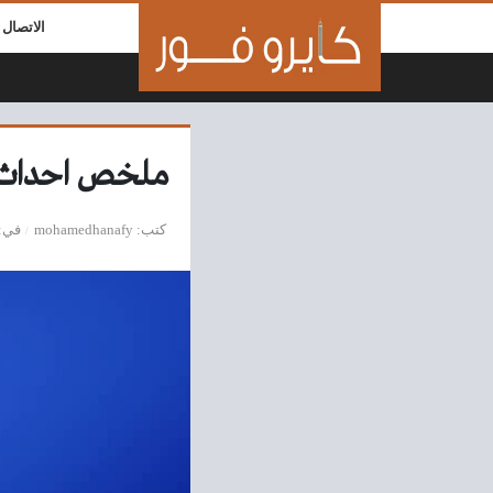
لتخطي إلى المحتوى
الاتصال ب
ملخص احداث الجولة ٣٠ من بطول
كتب
mohamedhanafy
في