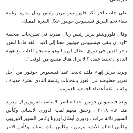
على جانب آخر أكد فلورونتينو بيريز رئيس ريال مدريد رغبته
ببقاء نجم الفريق فينسيوس جونيور خلال الفترة المقبلة.
وقال فلورونتينو بيريز رئيس ريال مدريد في تصريحات صحفية
“اود أن يبقى فينسيوس جونيور معنا إلى الابد ، لقد قادنا للفوز
باخر لقبين في دوري ابطال اوروبا وهو منسجم للغاية مع هوية
النادي ، تجديد عقده ؟ لا يزال هناك متسع من الوقت”.
ويريد بيريز إنهاء ملف تجديد عقد فينسيوس جونيور من أجل
تعزيز حظوظه في الفوز بانتخابات رئاسة النادي لفترة جديدة ،
وكسب ثقة أعضاء الجمعية العمومية.
ويعد فينسيوس جونيور أحد العناصر الاساسية لفريق ريال مدريد
منذ عام ٢٠١٨ ، وحقق معهم لقب الدوري الاسباني وكأس
السوبر ثلاثة مرات ، ودوري أبطال أوروبا وكأس السوبر الاوروبي
وكأس العالم للأندية مرتين ، وكأس ملك إسبانيا وكأس الانتر