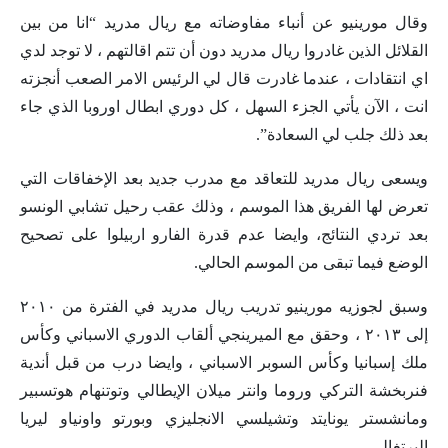
وقال مورينيو عن أنباء مفاوضاته مع ريال مدريد “انا من بين
القلائل الذين غادروا ريال مدريد دون أن تتم اقالتهم ، لا توجد لدي
اي انتقادات ، عندما غادرت قال لي الرئيس الامر الصعب أنجزته
انت ، الآن يأتي الجزء السهل ، كل دوري ابطال اوروبا الذي جاء
بعد ذلك جلب لي السعادة”.
ويسعى ريال مدريد للتعاقد مع مدرب جديد بعد الإخفاقات التي
تعرض لها الفريق هذا الموسم ، وذلك عقب رحيل تشابي الونسو
بعد تردي النتائج، وايضا عدم قدرة الفارو اربيلوا على تصحيح
الوضع فيما تبقى من الموسم الحالي.
وسبق لجوزيه مورينيو تدريب ريال مدريد في الفترة من ٢٠١٠
إلى ٢٠١٣ ، وحقق مع الميرينجي ألقاب الدوري الاسباني وكأس
ملك إسبانيا وكأس السوبر الاسباني ، وايضا درب من قبل أندية
فنربخشة التركي وروما وانتر ميلان الإيطالي وتوتنهام هوتسبير
ومانشستر يونايتد وتشيلسي الانجليزي وبورتو واونياو ليريا
البرتغالي.