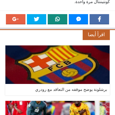
كونتيننتال مرة واحدة.
اقرأ أيضا
برشلونة يوضح موقفه من التعاقد مع رودري