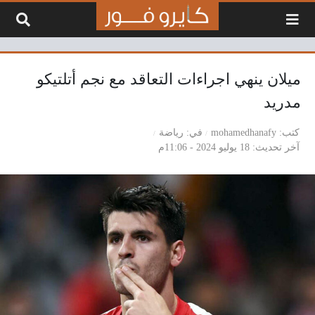
لتخطي إلى المحتوى
ميلان ينهي اجراءات التعاقد مع نجم أتلتيكو
مدريد
كتب
mohamedhanafy
في
رياضة
آخر تحديث
18 يوليو 2024 - 11:06م