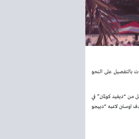
ءت بالتفصيل على النحو
كل من “ديفيد كولمان” في
 ، “الكسندر بيلو” في الدقيقة ٨٨ ، بينما أحرز هدف اوستن لاعبه “دييجو