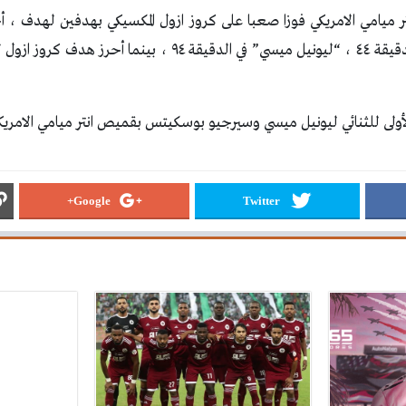
ر ميامي الامريكي فوزا صعبا على كروز ازول المكسيكي بهدفين لهدف ، أ
من “روبرت تايلور” في الدقيقة ٤٤ ، “ليونيل ميسي” في الدقيقة ٩٤ ،
الأولى للثنائي ليونيل ميسي وسيرجيو بوسكيتس بقميص انتر ميامي الامريك
Google+
Twitter