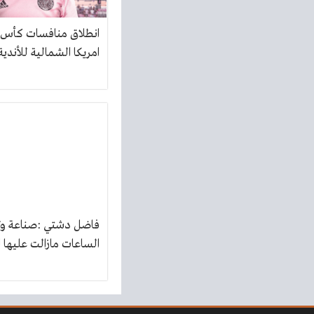
انطلاق منافسات كأس ر
امريكا الشمالية للأندية
فاضل دشتي :صناعة و
الساعات مازالت عليها ا