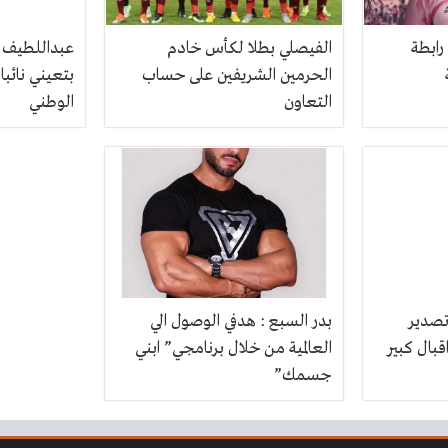
ابطة
الفيصلي بطلا لكأس خادم
عبداللطيف 
الحرمين الشريفين على حساب
بتعيني نائبا
التعاون
الوطني
تصدير
بدر السبع : هدفي الوصول الي
قبال كبير
العالمية من خلال برنامجي” ابني
جسمك”