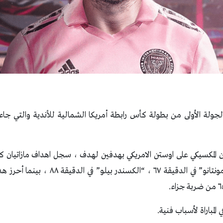
جولة الأولى من بطولة كأس رابطة أمريكا الشمالية للأندية والتي جا
ازاتيان المكسيكي على اوستن الامريكي بهدفين لهدف ، سجل اهداف مازاتيان 
الدقيقة ٤٩ ، “اندرياس مونتانو” في الدقيقة ٦٧
لمباراة لأسباب فنية.