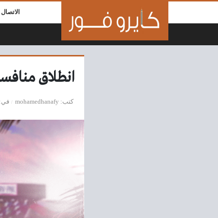
لتخطي إلى المحتوى
الاتصال ب
انطلاق منافسا
كتب
mohamedhanafy
في