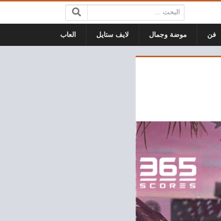
البحث:
فن
موضة وجمال
لايف ستايل
العاب