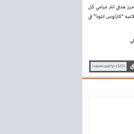
حرز هدفي انتر ميامي كل
 بينما أحرز هدف كروز ازول لاعبه “كارلوس انتونا” في
ي.