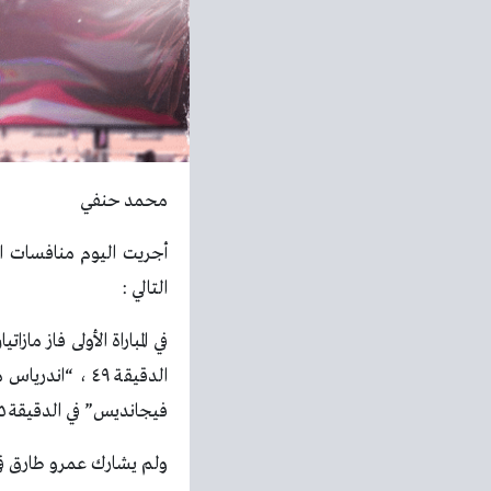
محمد حنفي
أجريت اليوم منافسات ال
التالي :
في المباراة الأولى فاز م
فيجانديس” في الدقيقة ٦٥ من ضربة جزاء.
ولم يشارك عمرو طارق في ا