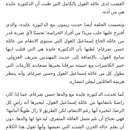
الغضب لدى عائلة الغول بالكامل التي ظنت أن الدكتورة عايدة
هي من أذته.
وتضمنت الحلقة أيضا حديث ريمون مع الدكتورة عايدة، والذي
أقترح عليها جلب مزيدًا من أفراد الحراسة؛ تحسبًا لأي ضربة غدر
من عائلة الحاج إسماعيل الغول التي ستنوي الانتقام من عائلة
حسن ضرغام؛ لظنها بأن الدكتورة عايدة هي التي قتلت ابنها
سامح الغول، بالإضافة إلى حديث المهندس شريف الغزولي،
خبير الكاميرات مع حبيبته نيرفانا يخبرها بسعادته للأزمات التي
تطول كل من عائلة إسماعيل الغول وحسن ضرغام، وأنه ينتظر
هزيمة العائلتين ليعلن انتصاره.
كما تحدثت الدكتورة عايدة مع والدها حسن ضرغام، عما إذا كان
راضيًا بانتقامها من عائلة إسماعيل الغول، ليخبرها أنه راضٍ كل
الرضا، لتخبره أنها رغم الانتقام، لكن الطريق لا زال طويلًا أمامها؛
فهي تحتاج أن تلم شمل العائلة المتفرق، ليدعوا لها والدها، دون
أن يعلم حالة الحزن الشديد التي تعيشها وأنها تقول هذا الكلام