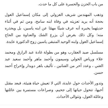
من باب الحزن والحسرة على كل ما حدث.
وذهب المهندس شريف الغزولي إلى مكان إسماعيل الغول
بحجة أنه يريد تعزيته في وفاة ابنه سامح، ومن ثم في أثناء
حديثهما يخبره أنه عرف شيئًا مهمًا عن ابنه ياسين، بل ويحذره
منه؛ وكل ذلك بغرض أن يزرع الشك والعداوة بين الحاج
إسماعيل الغول وابنه الوحيد المتبقى ياسين زوج الدكتورة عايدة.
مسلسل صيد العقارب وهو من بطولة غادة عبد الرازق ومحمد
علاء ورياض الخولي وسيمون وأحمد ماهر وأحمد سعيد عبد
الغني ، وعدد آخر من الفنانين ، تأليف باهر دويدار وإخراج أحمد
حسن.
وتدور الأحداث حول عايدة، التي لا تعيش حياة هنيئة، فبعد مقتل
أخيها، تتحول حياتها إلى جحيم، وصراعات مستمرة بين عائلتها
وعائلة الغول، وتتوالى الأحداث.