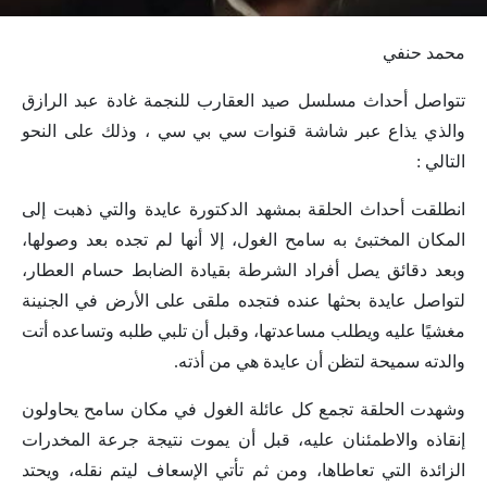
محمد حنفي
تتواصل أحداث مسلسل صيد العقارب للنجمة غادة عبد الرازق
والذي يذاع عبر شاشة قنوات سي بي سي ، وذلك على النحو
التالي :
انطلقت أحداث الحلقة بمشهد الدكتورة عايدة والتي ذهبت إلى
المكان المختبئ به سامح الغول، إلا أنها لم تجده بعد وصولها،
وبعد دقائق يصل أفراد الشرطة بقيادة الضابط حسام العطار،
لتواصل عايدة بحثها عنده فتجده ملقى على الأرض في الجنينة
مغشيًا عليه ويطلب مساعدتها، وقبل أن تلبي طلبه وتساعده أتت
والدته سميحة لتظن أن عايدة هي من أذته.
وشهدت الحلقة تجمع كل عائلة الغول في مكان سامح يحاولون
إنقاذه والاطمئنان عليه، قبل أن يموت نتيجة جرعة المخدرات
الزائدة التي تعاطاها، ومن ثم تأتي الإسعاف ليتم نقله، ويحتد