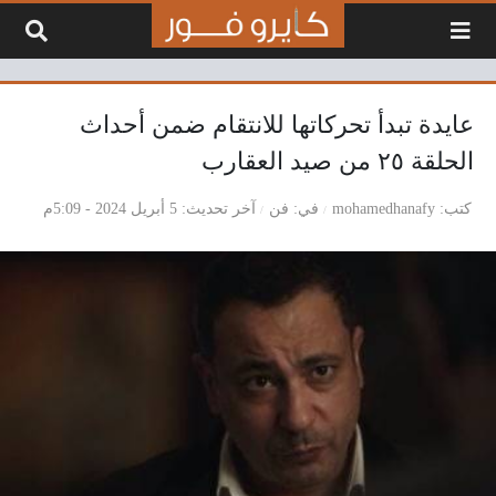
لتخطي إلى المحتوى
عايدة تبدأ تحركاتها للانتقام ضمن أحداث
الحلقة ٢٥ من صيد العقارب
كتب
mohamedhanafy
في
فن
آخر تحديث
5 أبريل 2024 - 5:09م